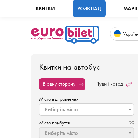
КВИТКИ
РОЗКЛАД
МАРШ
Укр
аїн
Квитки на автобус
В одну сторону
Туди і назад
Місто відправлення
Виберіть місто
Місто прибуття
Виберіть місто