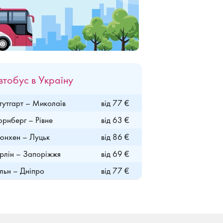
втобус в Україну
утгарт – Миколаїв
від 77 €
рнберг – Рівне
від 63 €
нхен – Луцьк
від 86 €
рлін – Запоріжжя
від 69 €
льн – Дніпро
від 77 €