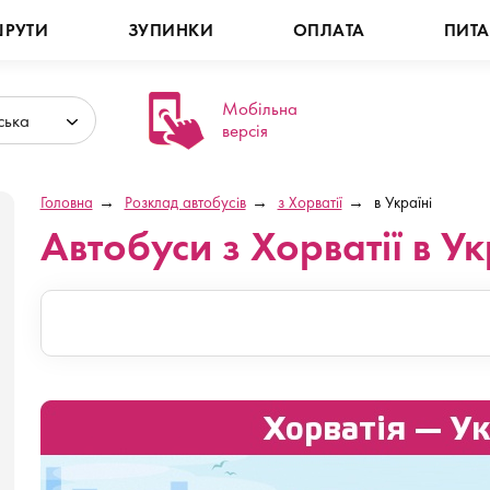
РУТИ
ЗУПИНКИ
ОПЛАТА
ПИТ
Мобільна
ська
версія
Головна
Розклад автобусів
з Хорватії
в Україні
Автобуси з Хорватії в Ук