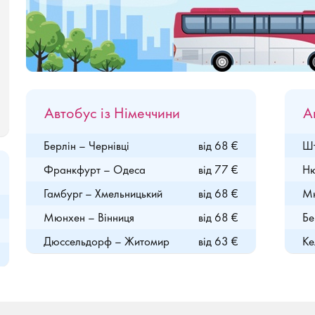
Автобус із Німеччини
А
Берлін – Чернівці
від 68 €
Шт
Франкфурт – Одеса
від 77 €
Ню
Гамбург – Хмельницький
від 68 €
Мю
Мюнхен – Вінниця
від 68 €
Бе
Дюссельдорф – Житомир
від 63 €
Ке