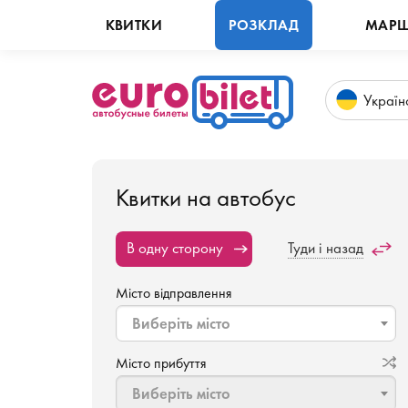
КВИТКИ
РОЗКЛАД
МАРШ
Укр
аїн
Квитки на автобус
В одну сторону
Туди і назад
Місто відправлення
Виберіть місто
Місто прибуття
Виберіть місто