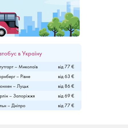
втобус в Україну
утгарт – Миколаїв
від 77 €
рнберг – Рівне
від 63 €
нхен – Луцьк
від 86 €
рлін – Запоріжжя
від 69 €
льн – Дніпро
від 77 €