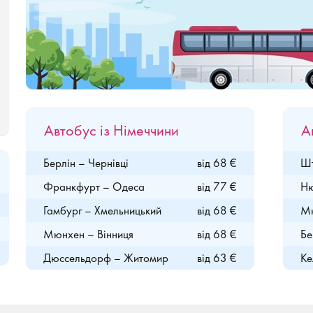
Автобус із Німеччини
А
Берлін – Чернівці
від 68 €
Шт
Франкфурт – Одеса
від 77 €
Ню
Гамбург – Хмельницький
від 68 €
Мю
Мюнхен – Вінниця
від 68 €
Бе
Дюссельдорф – Житомир
від 63 €
Ке