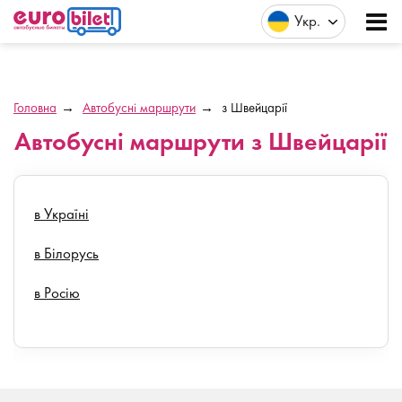
Укр
Головна
Автобусні маршрути
з Швейцарії
Автобусні маршрути з Швейцарії
в Україні
в Білорусь
в Росію