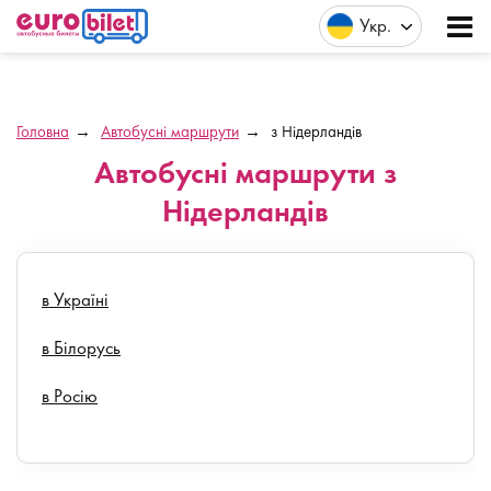
Укр
Головна
Автобусні маршрути
з Нідерландів
Автобусні маршрути з
Нідерландів
в Україні
в Білорусь
в Росію