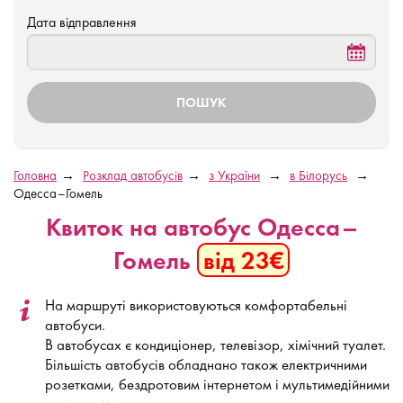
Дата відправлення
Головна
Розклад автобусів
з України
в Білорусь
Одесса–Гомель
Квиток на автобус Одесса–
Гомель
від 23€
На маршруті використовуються комфортабельні
автобуси.
В автобусах є кондиціонер, телевізор, хімічний туалет.
Більшість автобусів обладнано також електричними
розетками, бездротовим інтернетом і мультимедійними