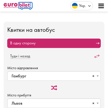
Укр
Квитки на автобус
В одну сторону
Туди і назад
Місто відправлення
Гамбург
×
Місто прибуття
Львов
×