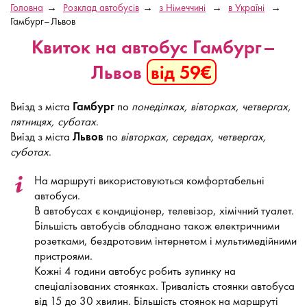
Головна
Розклад автобусів
з Німеччині
в Україні
Гамбург–Львов
Квиток на автобус Гамбург–
Львов
від 59€
Виїзд з міста
Гамбург
по
понеділках, вівторках, четвергах,
пятницях, суботах
.
Виїзд з міста
Львов
по
вівторках, середах, четвергах,
суботах
.
На маршруті використовуються комфортабельні
автобуси.
В автобусах є кондиціонер, телевізор, хімічний туалет.
Більшість автобусів обладнано також електричними
розетками, бездротовим інтернетом і мультимедійними
пристроями.
Кожні 4 години автобус робить зупинку на
спеціалізованих стоянках. Тривалість стоянки автобуса
від 15 до 30 хвилин. Більшість стоянок на маршруті