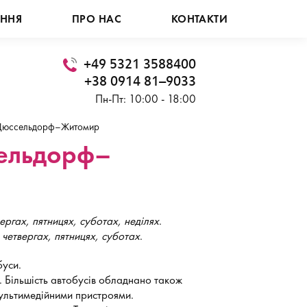
АННЯ
ПРО НАС
КОНТАКТИ
+49 5321 3588400
+38 0914 81–9033
Пн-Пт: 10:00 - 18:00
Дюссельдорф–Житомир
сельдорф–
ергах, пятницях, суботах, неділях
.
 четвергах, пятницях, суботах
.
уси.
т. Більшість автобусів обладнано також
ультимедійними пристроями.