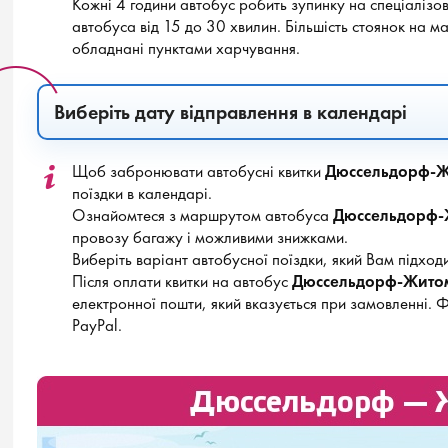
Кожні 4 години автобус робить зупинку на спеціалізов
автобуса від 15 до 30 хвилин. Більшість стоянок на
обладнані пунктами харчування.
Виберіть дату відправлення в календарі
Щоб забронювати автобусні квитки
Дюссельдорф-
поїздки в календарі.
Ознайомтеся з маршрутом автобуса
Дюссельдорф-
провозу багажу і можливими знижками.
Виберіть варіант автобусної поїздки, який Вам підходи
Після оплати квитки на автобус
Дюссельдорф-Жито
електронної пошти, який вказується при замовленні. 
PayPal.