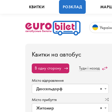
КВИТКИ
РОЗКЛАД
МАРШ
Укр
аїн
Квитки на автобус
В одну сторону
Туди і назад
Місто відправлення
Дюссельдорф
×
Місто прибуття
Житомир
×