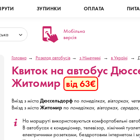
РУТИ
ЗУПИНКИ
ОПЛАТА
ПИТ
Мобільна
ська
версія
Головна
Розклад автобусів
з Німеччині
в Україні
Квиток на автобус Дюс
Житомир
від 63€
Виїзд з міста
Дюссельдорф
по
понеділках, вівторках, четв
Виїзд з міста
Житомир
по
понеділках, вівторках, середах,
На маршруті використовуються комфортабельні автоб
В автобусах є кондиціонер, телевізор, хімічний туале
електричними розетками, бездротовим інтернетом і м