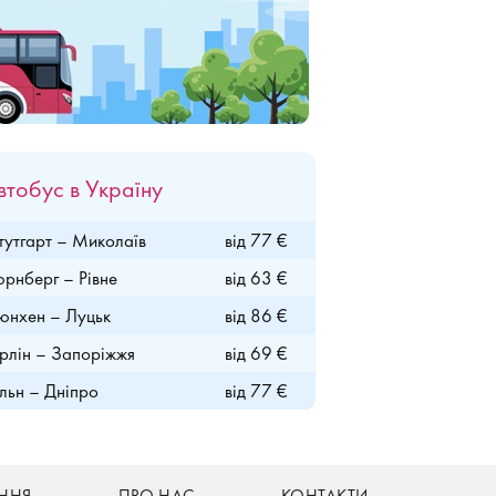
втобус в Україну
утгарт – Миколаїв
від 77 €
рнберг – Рівне
від 63 €
нхен – Луцьк
від 86 €
рлін – Запоріжжя
від 69 €
льн – Дніпро
від 77 €
ННЯ
ПРО НАС
КОНТАКТИ