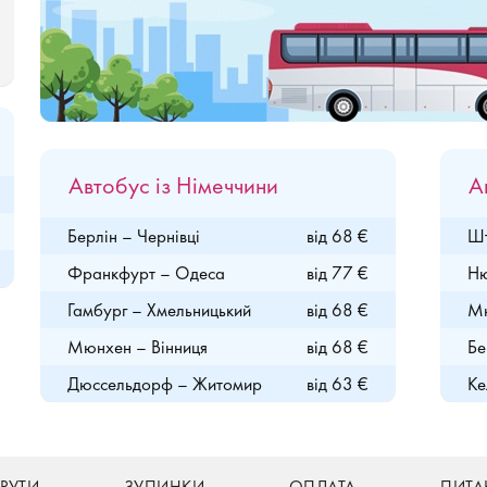
Автобус із Німеччини
А
Берлін – Чернівці
від 68 €
Шт
Франкфурт – Одеса
від 77 €
Ню
Гамбург – Хмельницький
від 68 €
Мю
Мюнхен – Вінниця
від 68 €
Бе
Дюссельдорф – Житомир
від 63 €
Ке
РУТИ
ЗУПИНКИ
ОПЛАТА
ПИТА