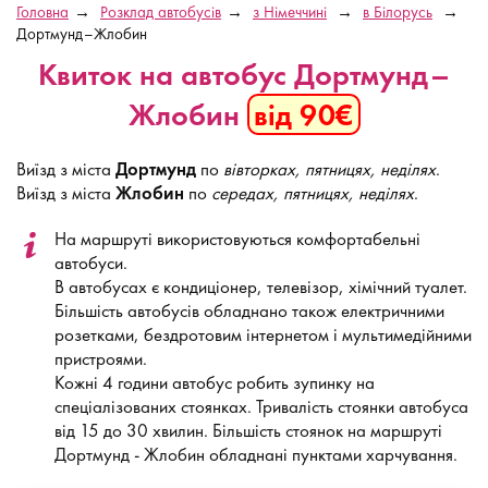
Головна
Розклад автобусів
з Німеччині
в Білорусь
Дортмунд–Жлобин
Квиток на автобус Дортмунд–
Жлобин
від 90€
Виїзд з міста
Дортмунд
по
вівторках, пятницях, неділях
.
Виїзд з міста
Жлобин
по
середах, пятницях, неділях
.
На маршруті використовуються комфортабельні
автобуси.
В автобусах є кондиціонер, телевізор, хімічний туалет.
Більшість автобусів обладнано також електричними
розетками, бездротовим інтернетом і мультимедійними
пристроями.
Кожні 4 години автобус робить зупинку на
спеціалізованих стоянках. Тривалість стоянки автобуса
від 15 до 30 хвилин. Більшість стоянок на маршруті
Дортмунд - Жлобин обладнані пунктами харчування.