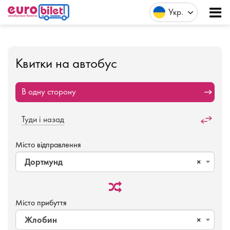
Укр
Квитки на автобус
В одну сторону
Туди і назад
Місто відправлення
Дортмунд
×
Місто прибуття
Жлобин
×