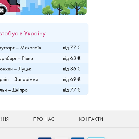
втобус в Україну
утгарт – Миколаїв
від 77 €
рнберг – Рівне
від 63 €
нхен – Луцьк
від 86 €
рлін – Запоріжжя
від 69 €
льн – Дніпро
від 77 €
ННЯ
ПРО НАС
КОНТАКТИ