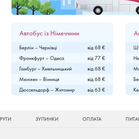
Автобус із Німеччини
А
Берлін – Чернівці
від 68 €
Шт
Франкфурт – Одеса
від 77 €
Ню
Гамбург – Хмельницький
від 68 €
Мю
Мюнхен – Вінниця
від 68 €
Бе
Дюссельдорф – Житомир
від 63 €
Ке
РУТИ
ЗУПИНКИ
ОПЛАТА
ПИТА