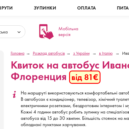
РУТИ
ЗУПИНКИ
ОПЛАТА
ПИТ
Мобільна
ська
версія
Головна
Розклад автобусів
з України
в Італію
Ива
Квиток на автобус Ива
Флоренция
від 81€
На маршруті використовуються комфортабельні автоб
В автобусах є кондиціонер, телевізор, хімічний туале
електричними розетками, бездротовим інтернетом і м
Кожні 4 години автобус робить зупинку на спеціалізов
автобуса від 15 до 30 хвилин. Більшість стоянок на
обладнані пунктами харчування.