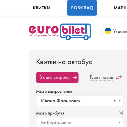
КВИТКИ
РОЗКЛАД
МАРШ
Укр
аїн
Квитки на автобус
В одну сторону
Туди і назад
Місто відправлення
Ивано Франковск
×
Місто прибуття
Виберіть місто