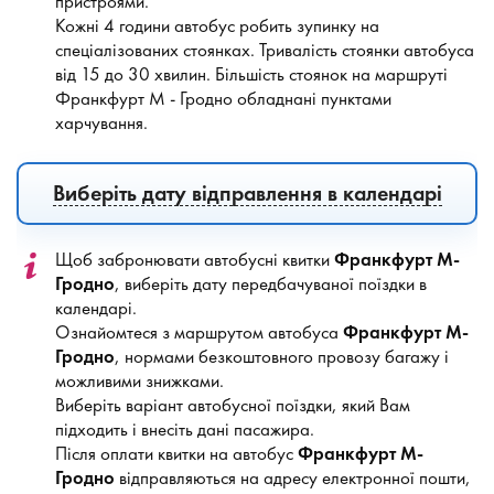
пристроями.
Кожні 4 години автобус робить зупинку на
спеціалізованих стоянках. Тривалість стоянки автобуса
від 15 до 30 хвилин. Більшість стоянок на маршруті
Франкфурт М - Гродно обладнані пунктами
харчування.
Виберіть дату відправлення в календарі
Щоб забронювати автобусні квитки
Франкфурт М-
Гродно
, виберіть дату передбачуваної поїздки в
календарі.
Ознайомтеся з маршрутом автобуса
Франкфурт М-
Гродно
, нормами безкоштовного провозу багажу і
можливими знижками.
Виберіть варіант автобусної поїздки, який Вам
підходить і внесіть дані пасажира.
Після оплати квитки на автобус
Франкфурт М-
Гродно
відправляються на адресу електронної пошти,