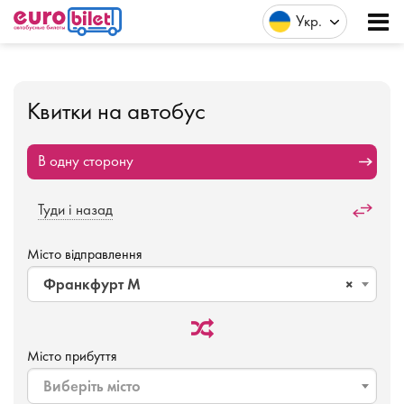
Укр
Квитки на автобус
В одну сторону
Туди і назад
Місто відправлення
Франкфурт М
×
Місто прибуття
Виберіть місто