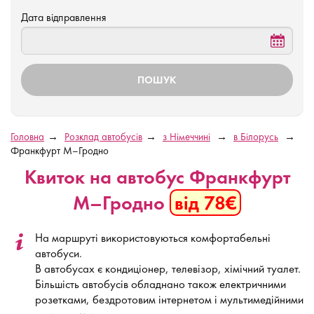
Дата відправлення
Головна
Розклад автобусів
з Німеччині
в Білорусь
Франкфурт М–Гродно
Квиток на автобус Франкфурт
М–Гродно
від 78€
На маршруті використовуються комфортабельні
автобуси.
В автобусах є кондиціонер, телевізор, хімічний туалет.
Більшість автобусів обладнано також електричними
розетками, бездротовим інтернетом і мультимедійними